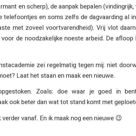
armant en scherp), de aanpak bepalen (vindingrijk
e telefoontjes en soms zelfs de dagvaarding al i
aste met zoveel voortvarendheid). Vrij vlot daa
 voor de noodzakelijke noeste arbeid. De afloop 
kunstacademie zei regelmatig tegen mij: niet doo
 moet? Laat het staan en maak een nieuwe.
opgestoken. Zoals: doe waar je goed in be
vaak ook beter dan wat tot stand komt met geploet
 ik verder vanaf. En ik maak nog een nieuwe 😉