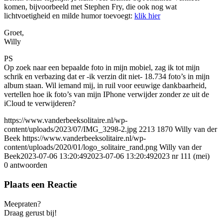
komen, bijvoorbeeld met Stephen Fry, die ook nog wat
lichtvoetigheid en milde humor toevoegt:
klik hier
Groet,
Willy
PS
Op zoek naar een bepaalde foto in mijn mobiel, zag ik tot mijn
schrik en verbazing dat er -ik verzin dit niet- 18.734 foto’s in mijn
album staan. Wil iemand mij, in ruil voor eeuwige dankbaarheid,
vertellen hoe ik foto’s van mijn IPhone verwijder zonder ze uit de
iCloud te verwijderen?
https://www.vanderbeeksolitaire.nl/wp-
content/uploads/2023/07/IMG_3298-2.jpg
2213
1870
Willy van der
Beek
https://www.vanderbeeksolitaire.nl/wp-
content/uploads/2020/01/logo_solitaire_rand.png
Willy van der
Beek
2023-07-06 13:20:49
2023-07-06 13:20:49
2023 nr 111 (mei)
0
antwoorden
Plaats een Reactie
Meepraten?
Draag gerust bij!