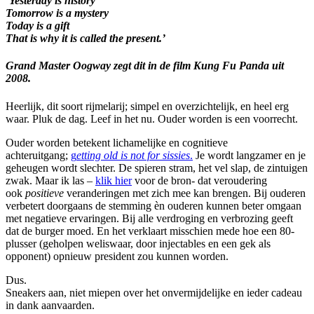
‘Yesterday is history
Tomorrow is a mystery
Today is a gift
That is why it is called the present.’
Grand Master Oogway zegt dit in de film Kung Fu Panda uit
2008.
Heerlijk, dit soort rijmelarij; simpel en overzichtelijk, en heel erg
waar. Pluk de dag. Leef in het nu. Ouder worden is een voorrecht.
Ouder worden betekent lichamelijke en cognitieve
achteruitgang;
g
etting old is not for sissies
.
Je wordt langzamer en je
geheugen wordt slechter. De spieren stram, het vel slap, de zintuigen
zwak. Maar ik las –
klik hier
voor de bron- dat veroudering
ook
positieve
veranderingen met zich mee kan brengen. Bij ouderen
verbetert doorgaans de stemming èn ouderen kunnen beter omgaan
met negatieve ervaringen. Bij alle verdroging en verbrozing geeft
dat de burger moed. En het verklaart misschien mede hoe een 80-
plusser (geholpen weliswaar, door injectables en een gek als
opponent) opnieuw president zou kunnen worden.
Dus.
Sneakers aan, niet miepen over het onvermijdelijke en ieder cadeau
in dank aanvaarden.