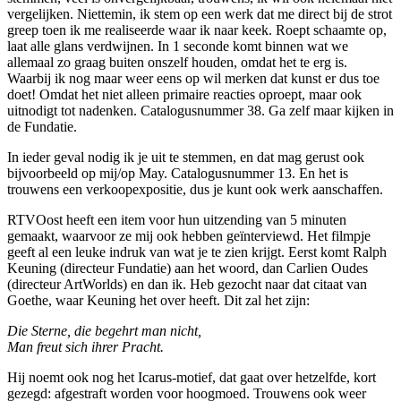
vergelijken. Niettemin, ik stem op een werk dat me direct bij de strot
greep toen ik me realiseerde waar ik naar keek. Roept schaamte op,
laat alle glans verdwijnen. In 1 seconde komt binnen wat we
allemaal zo graag buiten onszelf houden, omdat het te erg is.
Waarbij ik nog maar weer eens op wil merken dat kunst er dus toe
doet! Omdat het niet alleen primaire reacties oproept, maar ook
uitnodigt tot nadenken. Catalogusnummer 38. Ga zelf maar kijken in
de Fundatie.
In ieder geval nodig ik je uit te stemmen, en dat mag gerust ook
bijvoorbeeld op mij/op May. Catalogusnummer 13. En het is
trouwens een verkoopexpositie, dus je kunt ook werk aanschaffen.
RTVOost heeft een item voor hun uitzending van 5 minuten
gemaakt, waarvoor ze mij ook hebben geïnterviewd. Het filmpje
geeft al een leuke indruk van wat je te zien krijgt. Eerst komt Ralph
Keuning (directeur Fundatie) aan het woord, dan Carlien Oudes
(directeur ArtWorlds) en dan ik. Heb gezocht naar dat citaat van
Goethe, waar Keuning het over heeft. Dit zal het zijn:
Die Sterne, die begehrt man nicht,
Man freut sich ihrer Pracht.
Hij noemt ook nog het Icarus-motief, dat gaat over hetzelfde, kort
gezegd: afgestraft worden voor hoogmoed. Trouwens ook weer