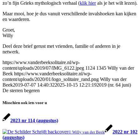
zo’n fijn Grieks mythologisch verhaal (
klik hier
als je het wilt lezen).
Maar mooi, hoe je dus vanuit verschillende invalshoeken kan kijken
en waarderen.
Groet,
Willy
Deel deze brief gerust met vrienden, familie of anderen in je
netwerk.
https://www.vanderbeeksolitaire.nl/wp-
content/uploads/2019/07/IMG_6122.jpeg
1124
1345
Willy van der
Beek
https://www.vanderbeeksolitaire.nl/wp-
content/uploads/2020/01/logo_solitaire_rand.png
Willy van der
Beek
2019-07-07 14:40:32
2025-10-15 12:21:19
2019 (nr. 64 juni)
De sterren begeren
Misschien ook iets voor u
2023 nr 114 (augustus)
2022 nr 102
© Willy van der Beek
(augustus)