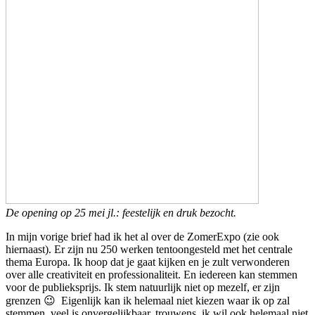
De opening op 25 mei jl.: feestelijk en druk bezocht.
In mijn vorige brief had ik het al over de ZomerExpo (zie ook
hiernaast). Er zijn nu 250 werken tentoongesteld met het centrale
thema Europa. Ik hoop dat je gaat kijken en je zult verwonderen
over alle creativiteit en professionaliteit. En iedereen kan stemmen
voor de publieksprijs. Ik stem natuurlijk niet op mezelf, er zijn
grenzen 😉 Eigenlijk kan ik helemaal niet kiezen waar ik op zal
stemmen, veel is onvergelijkbaar, trouwens, ik wil ook helemaal niet